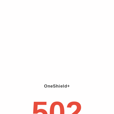
OneShield+
502